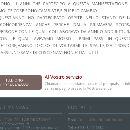
SONO 11 ANNI CHE PARTECIPO A QUESTA MANIFESTAZIONE 
MOLTE COSE SONO CAMBIATE,E PURE IO CAMBIO.
QUEST'ANNO HO PARTECIPATO OSPITE NELLO STAND DELL
"CONCORRENZA" ANCHE PERCHE' DALLA PRIMAVERA SCORS
PERSONE CON LE QUALI COLLABORAVO DA ANNI O ADDIRITTUR
CON LE QUALI AVEVAMO MOSSO I PRIMI PASSI IN QUEST
SETTORE,HANNO DECISO DI VOLTARMI LE SPALLE,D'ALTROND
FARSI UN"ESAME DI COSCIENZA" NON E' DA TUTTI.
Al Vostro servizio
TELEFONO
Chiamatemi o mandatemi una mail per qualsiasi info
+ 39 348 4046682
senza impegno presso la Vostra azienda
ULTIME NEWS
CONTATTI
NUOVA COLLABORAZIONE
Email:
contatti@clericifabrizio.com
2025 novembre 19
Tel: + 39 348 4046682
Da Novembre 2025 parte una nuova