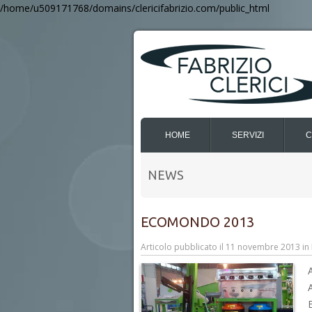
/home/u509171768/domains/clericifabrizio.com/public_html
HOME
SERVIZI
C
NEWS
ECOMONDO 2013
Articolo pubblicato il
11 novembre 2013
in