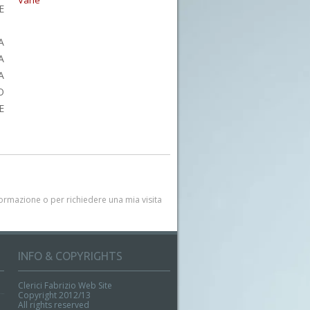
Varie
E
A
A
A
O
E
rmazione o per richiedere una mia visita
INFO & COPYRIGHTS
Clerici Fabrizio Web Site
Copyright 2012/13
All rights reserved