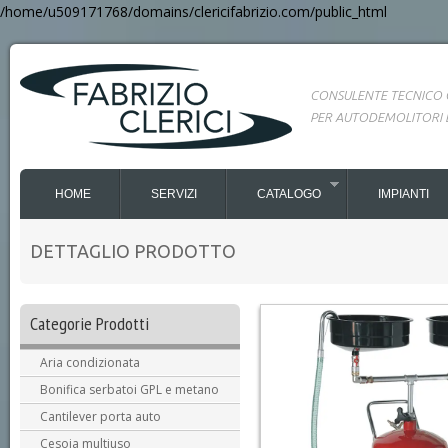
/home/u509171768/domains/clericifabrizio.com/public_html
CONSULENTE TECNICO
PER AUTODEMOLITORI 
HOME
SERVIZI
CATALOGO
IMPIANTI
DETTAGLIO PRODOTTO
Categorie Prodotti
Aria condizionata
Bonifica serbatoi GPL e metano
Cantilever porta auto
Cesoia multiuso