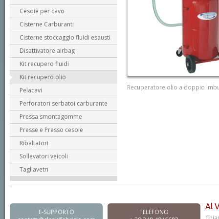
Cesoie per cavo
Cisterne Carburanti
Cisterne stoccaggio fluidi esausti
Disattivatore airbag
Kit recupero fluidi
Kit recupero olio
Recuperatore olio a doppio imb
Pelacavi
Perforatori serbatoi carburante
Pressa smontagomme
Presse e Presso cesoie
Ribaltatori
Sollevatori veicoli
Tagliavetri
Al 
E-SUPPORTO
TELEFONO
Chia