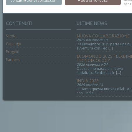
contatti@clericifabrizio.com
+ 39 348 4046682
senz
CONTENUTI
ULTIME NEWS
NUOVA COLLABORAZIONE
Servizi
2025 novembre 19
Catalogo
Da Novembre 2025 parte una nu
avventura con Tec [...]
Progetti
ECOMONDO 2025 FLEXBIM
Partners
TECNOECOLOGY
2025 novembre 04
Quest'anno nasce un nuovo
sodalizio...Flexbimec In [...]
INDIA 2025
2025 ottobre 14
Iniziamo questa nuova collabora
con l'India. [...]